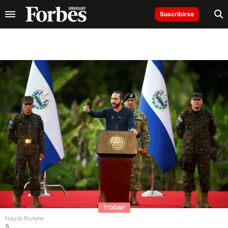
Suscribirse
TODAY
Nayib Bukele
S