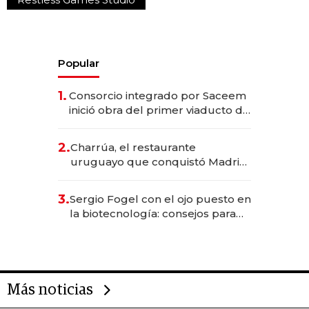
Popular
1.
Consorcio integrado por Saceem
inició obra del primer viaducto de
los Accesos Este a Montevideo;
inversión total asciende a US$ 54
2.
Charrúa, el restaurante
millones
uruguayo que conquistó Madrid:
sirve 300 cubiertos diarios, agota
reservas con un mes de
3.
Sergio Fogel con el ojo puesto en
anticipación y prepara apertura
la biotecnología: consejos para
emprendedores, oportunidades
de inversión y el rol de la IA
Más noticias