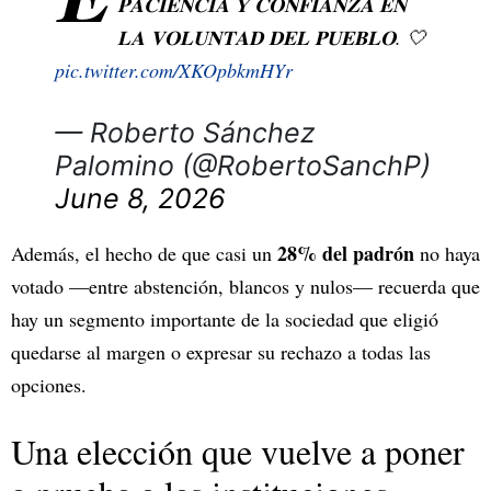
𝐏𝐀𝐂𝐈𝐄𝐍𝐂𝐈𝐀 𝐘 𝐂𝐎𝐍𝐅𝐈𝐀𝐍𝐙𝐀 𝐄𝐍
𝐋𝐀 𝐕𝐎𝐋𝐔𝐍𝐓𝐀𝐃 𝐃𝐄𝐋 𝐏𝐔𝐄𝐁𝐋𝐎. 🤍
pic.twitter.com/XKOpbkmHYr
— Roberto Sánchez
Palomino (@RobertoSanchP)
June 8, 2026
28% del padrón
Además, el hecho de que casi un
no haya
votado —entre abstención, blancos y nulos— recuerda que
hay un segmento importante de la sociedad que eligió
quedarse al margen o expresar su rechazo a todas las
opciones.
Una elección que vuelve a poner