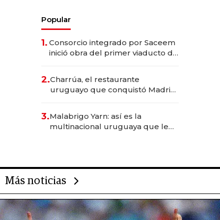
Popular
1.
Consorcio integrado por Saceem
inició obra del primer viaducto de
los Accesos Este a Montevideo;
inversión total asciende a US$ 54
2.
Charrúa, el restaurante
millones
uruguayo que conquistó Madrid:
sirve 300 cubiertos diarios, agota
reservas con un mes de
3.
Malabrigo Yarn: así es la
anticipación y prepara apertura
multinacional uruguaya que le
da de tejer al mundo
Más noticias