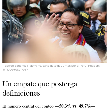
Roberto Sánchez Palomino, candidato de Juntos por el Perú. Imagen:
@RobertoSanchP
Un empate que posterga
definiciones
50,3% vs. 49,7%
El número central del conteo —
—