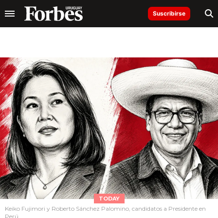
Suscribirse
TODAY
Keiko Fujimori y Roberto Sánchez Palomino, candidatos a Presidente en
Perú