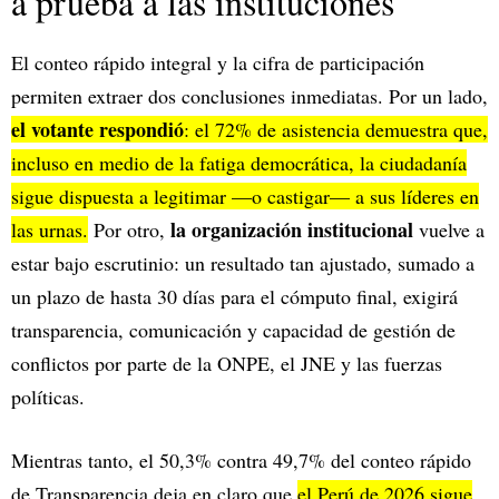
a prueba a las instituciones
El conteo rápido integral y la cifra de participación
permiten extraer dos conclusiones inmediatas. Por un lado,
el votante respondió
: el 72% de asistencia demuestra que,
incluso en medio de la fatiga democrática, la ciudadanía
sigue dispuesta a legitimar —o castigar— a sus líderes en
la organización institucional
las urnas.
Por otro,
vuelve a
estar bajo escrutinio: un resultado tan ajustado, sumado a
un plazo de hasta 30 días para el cómputo final, exigirá
transparencia, comunicación y capacidad de gestión de
conflictos por parte de la ONPE, el JNE y las fuerzas
políticas.
Mientras tanto, el 50,3% contra 49,7% del conteo rápido
de Transparencia deja en claro que
el Perú de 2026 sigue