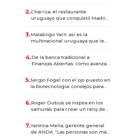
los Accesos Este a Montevideo;
inversión total asciende a US$ 54
2.
Charrúa, el restaurante
millones
uruguayo que conquistó Madrid:
sirve 300 cubiertos diarios, agota
reservas con un mes de
3.
Malabrigo Yarn: así es la
anticipación y prepara apertura
multinacional uruguaya que le
da de tejer al mundo
4.
De la banca tradicional a
Finanzas Abiertas: cómo avanza
el sistema financiero uruguayo
5.
Sergio Fogel con el ojo puesto en
la biotecnología: consejos para
emprendedores, oportunidades
de inversión y el rol de la IA
6.
Roger Dubuis se inspira en los
samuráis para crear un reloj de
US$ 384.000
7.
Yaninna Mella, gerente general
de ANDA: “Las personas son más