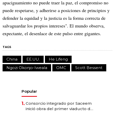
apaciguamiento no puede traer la paz, el compromiso no
puede respetarse, y adherirse a posiciones de principios y
defender la equidad y la justicia es la forma correcta de
salvaguardar los propios intereses". El mundo observa,
expectante, el desenlace de este pulso entre gigantes.
TAGS
China
EE.UU.
He Lifeng
Ngozi Okonjo-Iweala
OMC
Scott Bessent
Popular
1.
Consorcio integrado por Saceem
inició obra del primer viaducto de
los Accesos Este a Montevideo;