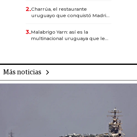
inversión total asciende a US$ 54
2.
Charrúa, el restaurante
millones
uruguayo que conquistó Madrid:
sirve 300 cubiertos diarios, agota
reservas con un mes de
3.
Malabrigo Yarn: así es la
anticipación y prepara apertura
multinacional uruguaya que le
da de tejer al mundo
Más noticias