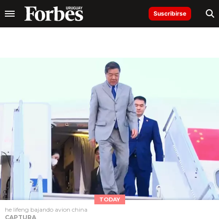
Suscribirse
TODAY
he lifeng bajando avion china
CAPTURA