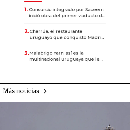
1.
Consorcio integrado por Saceem
inició obra del primer viaducto de
los Accesos Este a Montevideo;
inversión total asciende a US$ 54
2.
Charrúa, el restaurante
millones
uruguayo que conquistó Madrid:
sirve 300 cubiertos diarios, agota
reservas con un mes de
3.
Malabrigo Yarn: así es la
anticipación y prepara apertura
multinacional uruguaya que le
da de tejer al mundo
Más noticias