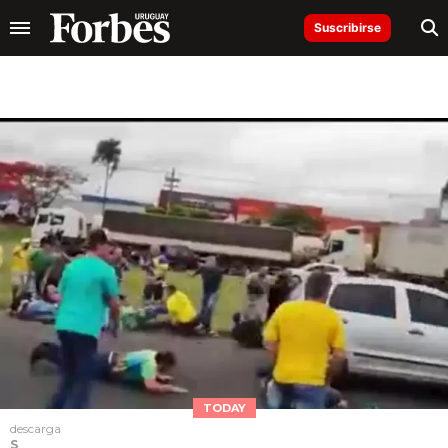
Suscribirse
TODAY
descarga
S