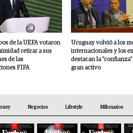
pos de la UEFA votaron
Uruguay volvió a los m
imidad retirar a sus
internacionales y los e
es de las
destacan la “confianza”
iones FIFA
gran activo
oney
Negocios
Lifestyle
Millonarios