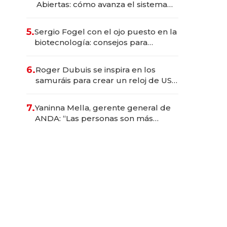
Abiertas: cómo avanza el sistema
financiero uruguayo
5.
Sergio Fogel con el ojo puesto en la
biotecnología: consejos para
emprendedores, oportunidades de
inversión y el rol de la IA
6.
Roger Dubuis se inspira en los
samuráis para crear un reloj de US$
384.000
7.
Yaninna Mella, gerente general de
ANDA: “Las personas son más
importantes que los problemas”