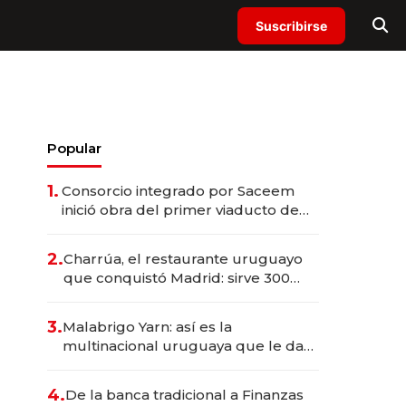
Suscribirse
Popular
1.
Consorcio integrado por Saceem
inició obra del primer viaducto de
los Accesos Este a Montevideo;
inversión total asciende a US$ 54
2.
Charrúa, el restaurante uruguayo
millones
que conquistó Madrid: sirve 300
cubiertos diarios, agota reservas
con un mes de anticipación y
3.
Malabrigo Yarn: así es la
prepara apertura
multinacional uruguaya que le da
de tejer al mundo
4.
De la banca tradicional a Finanzas