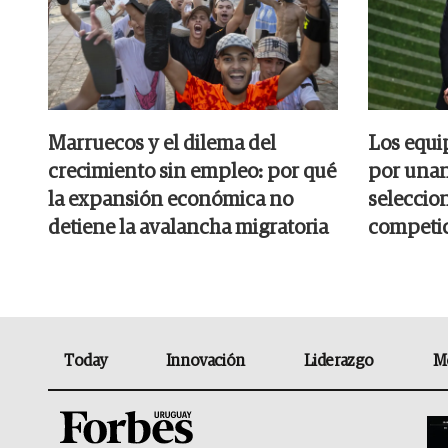
Marruecos y el dilema del
Los equi
crecimiento sin empleo: por qué
por unan
la expansión económica no
seleccion
detiene la avalancha migratoria
competic
Today
Innovación
Liderazgo
M