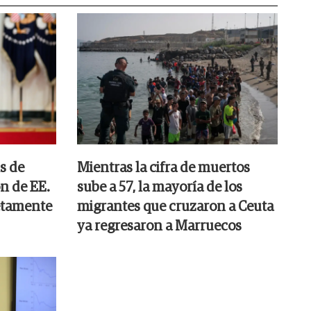
s de
Mientras la cifra de muertos
n de EE.
sube a 57, la mayoría de los
etamente
migrantes que cruzaron a Ceuta
ya regresaron a Marruecos