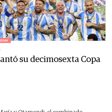
ODAY
)
evantó su decimosexta Copa