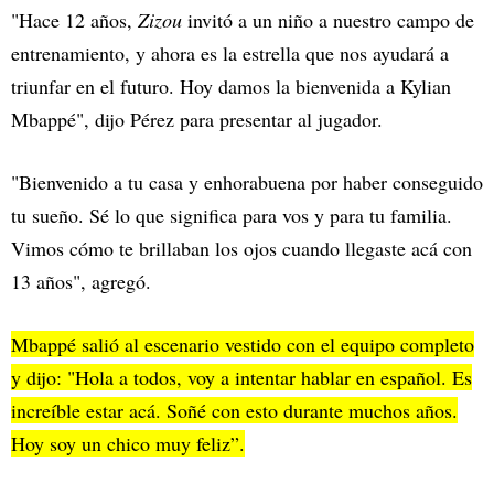
"Hace 12 años,
Zizou
invitó a un niño a nuestro campo de
entrenamiento, y ahora es la estrella que nos ayudará a
triunfar en el futuro. Hoy damos la bienvenida a Kylian
Mbappé", dijo Pérez para presentar al jugador.
"Bienvenido a tu casa y enhorabuena por haber conseguido
tu sueño. Sé lo que significa para vos y para tu familia.
Vimos cómo te brillaban los ojos cuando llegaste acá con
13 años", agregó.
Mbappé salió al escenario vestido con el equipo completo
y dijo: "Hola a todos, voy a intentar hablar en español. Es
increíble estar acá. Soñé con esto durante muchos años.
Hoy soy un chico muy feliz”.