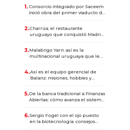
1.
Consorcio integrado por Saceem
inició obra del primer viaducto de
los Accesos Este a Montevideo;
inversión total asciende a US$ 54
2.
Charrúa, el restaurante
millones
uruguayo que conquistó Madrid:
sirve 300 cubiertos diarios, agota
reservas con un mes de
3.
Malabrigo Yarn: así es la
anticipación y prepara apertura
multinacional uruguaya que le
da de tejer al mundo
4.
Así es el equipo gerencial de
Balanz: misiones, hobbies y
metas para este año
5.
De la banca tradicional a Finanzas
Abiertas: cómo avanza el sistema
financiero uruguayo
6.
Sergio Fogel con el ojo puesto
en la biotecnología: consejos
para emprendedores,