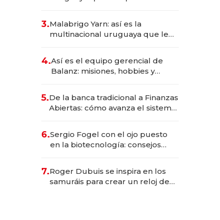
sirve 300 cubiertos diarios, agota
reservas con un mes de
3.
Malabrigo Yarn: así es la
anticipación y prepara apertura
multinacional uruguaya que le
da de tejer al mundo
4.
Así es el equipo gerencial de
Balanz: misiones, hobbies y
metas para este año
5.
De la banca tradicional a Finanzas
Abiertas: cómo avanza el sistema
financiero uruguayo
6.
Sergio Fogel con el ojo puesto
en la biotecnología: consejos
para emprendedores,
oportunidades de inversión y el
7.
Roger Dubuis se inspira en los
rol de la IA
samuráis para crear un reloj de
US$ 384.000