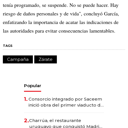
tenía programado, se suspende. No se puede hacer. Hay
riesgo de daños personales y de vida", concluyó García,
enfatizando la importancia de acatar las indicaciones de
las autoridades para evitar consecuencias lamentables.
TAGS
Campaña
Zárate
Popular
1.
Consorcio integrado por Saceem
inició obra del primer viaducto de
los Accesos Este a Montevideo;
inversión total asciende a US$ 54
2.
Charrúa, el restaurante
millones
uruguayo que conquistó Madrid: