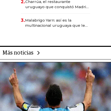
2.
Charrúa, el restaurante
millones
uruguayo que conquistó Madrid:
sirve 300 cubiertos diarios, agota
reservas con un mes de
3.
Malabrigo Yarn: así es la
anticipación y prepara apertura
multinacional uruguaya que le
da de tejer al mundo
Más noticias