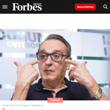
Suscribirse
TODAY
Jose Maria Enriquez Negreira
D