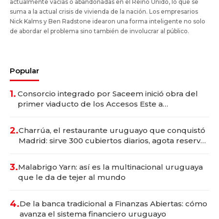
actualmente vacías o abandonadas en el Reino Unido, lo que se
suma a la actual crisis de vivienda de la nación. Los empresarios
Nick Kalms y Ben Radstone idearon una forma inteligente no solo
de abordar el problema sino también de involucrar al público.
Popular
1.
Consorcio integrado por Saceem inició obra del
primer viaducto de los Accesos Este a
Montevideo; inversión total asciende a US$ 54
millones
2.
Charrúa, el restaurante uruguayo que conquistó
Madrid: sirve 300 cubiertos diarios, agota reservas
con un mes de anticipación y prepara apertura
3.
Malabrigo Yarn: así es la multinacional uruguaya
que le da de tejer al mundo
4.
De la banca tradicional a Finanzas Abiertas: cómo
avanza el sistema financiero uruguayo