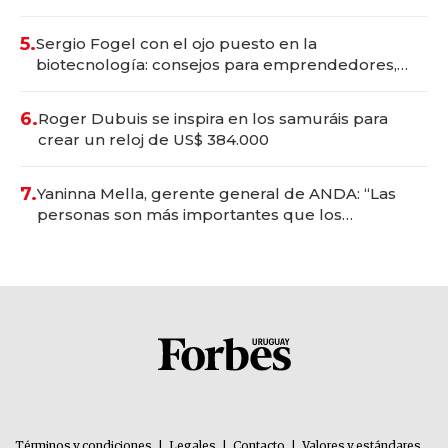
5.
Sergio Fogel con el ojo puesto en la
biotecnología: consejos para emprendedores,
oportunidades de inversión y el rol de la IA
6.
Roger Dubuis se inspira en los samuráis para
crear un reloj de US$ 384.000
7.
Yaninna Mella, gerente general de ANDA: “Las
personas son más importantes que los
problemas”
Términos y condiciones
|
Legales
|
Contacto
|
Valores y estándares