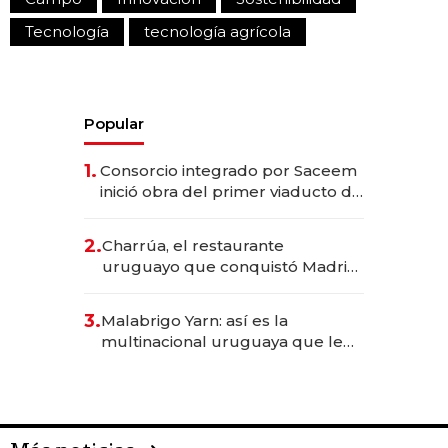
Tecnología
tecnología agrícola
Popular
1.
Consorcio integrado por Saceem
inició obra del primer viaducto de
los Accesos Este a Montevideo;
inversión total asciende a US$ 54
2.
Charrúa, el restaurante
millones
uruguayo que conquistó Madrid:
sirve 300 cubiertos diarios, agota
reservas con un mes de
3.
Malabrigo Yarn: así es la
anticipación y prepara apertura
multinacional uruguaya que le
da de tejer al mundo