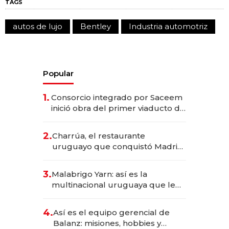
TAGS
autos de lujo
Bentley
Industria automotriz
Popular
1.
Consorcio integrado por Saceem
inició obra del primer viaducto de
los Accesos Este a Montevideo;
inversión total asciende a US$ 54
2.
Charrúa, el restaurante
millones
uruguayo que conquistó Madrid:
sirve 300 cubiertos diarios, agota
reservas con un mes de
3.
Malabrigo Yarn: así es la
anticipación y prepara apertura
multinacional uruguaya que le
da de tejer al mundo
4.
Así es el equipo gerencial de
Balanz: misiones, hobbies y