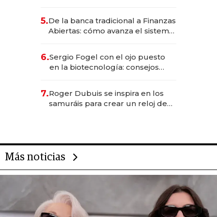
metas para este año
5.
De la banca tradicional a Finanzas
Abiertas: cómo avanza el sistema
financiero uruguayo
6.
Sergio Fogel con el ojo puesto
en la biotecnología: consejos
para emprendedores,
oportunidades de inversión y el
7.
Roger Dubuis se inspira en los
rol de la IA
samuráis para crear un reloj de
US$ 384.000
Más noticias