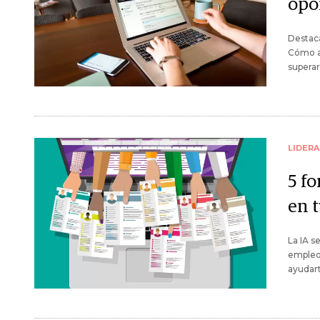
opo
Destaca
Cómo ad
superar
LIDER
5 f
en 
La IA 
empleo 
ayudart