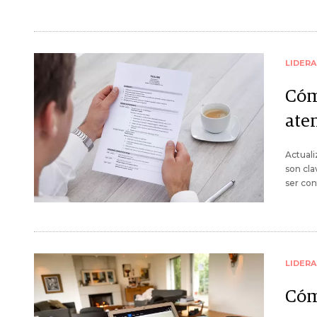
LIDER
Cóm
ate
Actuali
son cla
ser con
LIDER
Cóm