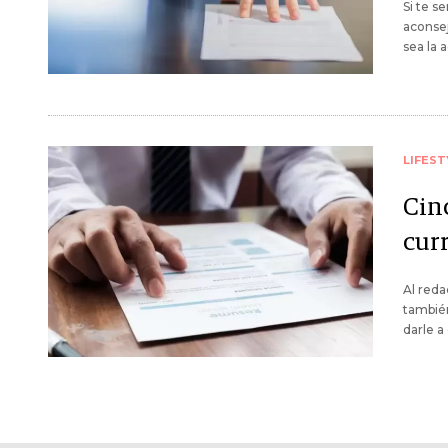
Si te s
aconse
sea la 
LIFEST
Cin
cur
Al reda
también
darle a