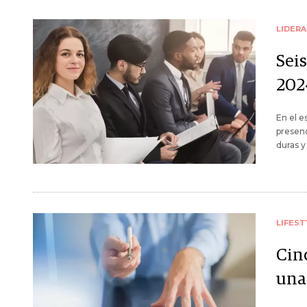
LIDER
Seis
202
En el e
presenc
duras y
LIFEST
Cin
una 