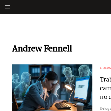
Andrew Fennell
LIDER
Trab
cam
no 
En luga