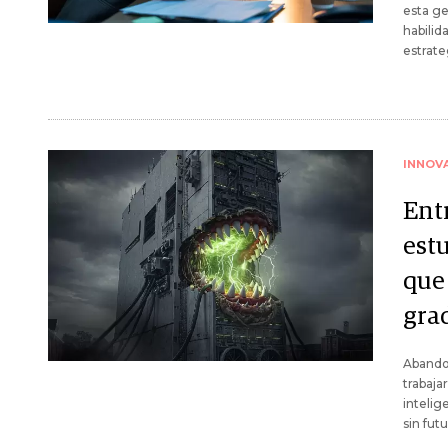
esta ge
habilid
estrate
INNOV
Entr
est
que
gra
Abandon
trabaja
intelig
sin fut