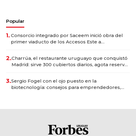
Popular
1.
Consorcio integrado por Saceem inició obra del
primer viaducto de los Accesos Este a
Montevideo; inversión total asciende a US$ 54
millones
2.
Charrúa, el restaurante uruguayo que conquistó
Madrid: sirve 300 cubiertos diarios, agota reservas
con un mes de anticipación y prepara apertura
3.
Sergio Fogel con el ojo puesto en la
biotecnología: consejos para emprendedores,
oportunidades de inversión y el rol de la IA