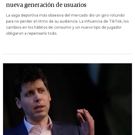
nueva generación de usuarios
La saga deportiva más obsesiva del mercado dio un giro rotundo
para no perder el ritmo de su audiencia. La influencia de TikTok, los
cambios en los hábitos de consumo y un nuevo tipo de jugador
obligaron a repensarlo todo.