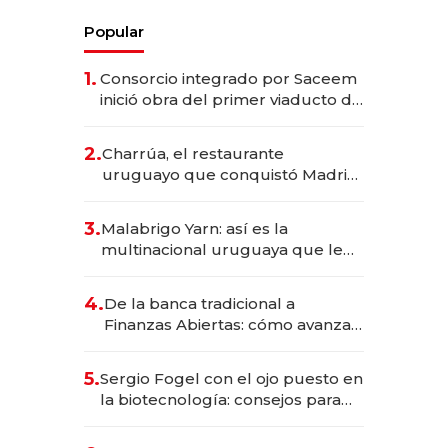
Popular
1.
Consorcio integrado por Saceem
inició obra del primer viaducto de
los Accesos Este a Montevideo;
inversión total asciende a US$ 54
2.
Charrúa, el restaurante
millones
uruguayo que conquistó Madrid:
sirve 300 cubiertos diarios, agota
reservas con un mes de
3.
Malabrigo Yarn: así es la
anticipación y prepara apertura
multinacional uruguaya que le
da de tejer al mundo
4.
De la banca tradicional a
Finanzas Abiertas: cómo avanza
el sistema financiero uruguayo
5.
Sergio Fogel con el ojo puesto en
la biotecnología: consejos para
emprendedores, oportunidades
de inversión y el rol de la IA