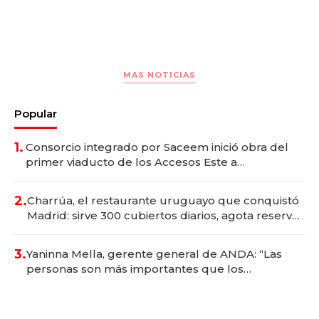
MAS NOTICIAS
Popular
1.
Consorcio integrado por Saceem inició obra del
primer viaducto de los Accesos Este a
Montevideo; inversión total asciende a US$ 54
millones
2.
Charrúa, el restaurante uruguayo que conquistó
Madrid: sirve 300 cubiertos diarios, agota reservas
con un mes de anticipación y prepara apertura
3.
Yaninna Mella, gerente general de ANDA: “Las
personas son más importantes que los
problemas”