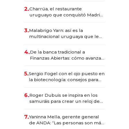
inversión total asciende a US$ 54
2.
Charrúa, el restaurante
millones
uruguayo que conquistó Madrid:
sirve 300 cubiertos diarios, agota
reservas con un mes de
3.
Malabrigo Yarn: así es la
anticipación y prepara apertura
multinacional uruguaya que le
da de tejer al mundo
4.
De la banca tradicional a
Finanzas Abiertas: cómo avanza
el sistema financiero uruguayo
5.
Sergio Fogel con el ojo puesto en
la biotecnología: consejos para
emprendedores, oportunidades
de inversión y el rol de la IA
6.
Roger Dubuis se inspira en los
samuráis para crear un reloj de
US$ 384.000
7.
Yaninna Mella, gerente general
de ANDA: “Las personas son más
importantes que los problemas”