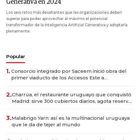
Generativa en 2024
Los seis retos más desafiantes que las organizaciones deben
superar para poder aprovechar al máximo el potencial
transformador de la Inteligencia Artificial Generativa y adoptarla
plenamente.
Popular
1.
Consorcio integrado por Saceem inició obra del
primer viaducto de los Accesos Este a
Montevideo; inversión total asciende a US$ 54
millones
2.
Charrúa, el restaurante uruguayo que conquistó
Madrid: sirve 300 cubiertos diarios, agota reservas
con un mes de anticipación y prepara apertura
3.
Malabrigo Yarn: así es la multinacional uruguaya
que le da de tejer al mundo