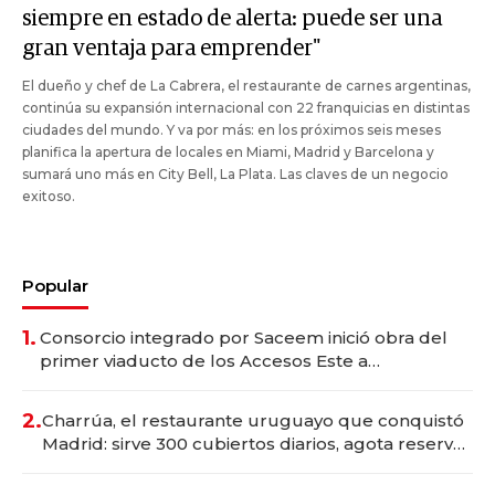
siempre en estado de alerta: puede ser una
gran ventaja para emprender"
El dueño y chef de La Cabrera, el restaurante de carnes argentinas,
continúa su expansión internacional con 22 franquicias en distintas
ciudades del mundo. Y va por más: en los próximos seis meses
planifica la apertura de locales en Miami, Madrid y Barcelona y
sumará uno más en City Bell, La Plata. Las claves de un negocio
exitoso.
Popular
1.
Consorcio integrado por Saceem inició obra del
primer viaducto de los Accesos Este a
Montevideo; inversión total asciende a US$ 54
millones
2.
Charrúa, el restaurante uruguayo que conquistó
Madrid: sirve 300 cubiertos diarios, agota reservas
con un mes de anticipación y prepara apertura