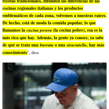
recetas tradicionales, difunden las diferencias de las
cocinas regionales italianas y los productos
emblemáticos de cada zona, volvemos a nuestras raíces.
De hecho, está de moda la comida popular, lo que
llamamos la
(la cocina pobre), esa es la
cucina povera
más rica que hay. Además, la gente ya conoce, ya sabe
de qué se trata una
o una
, hay más
burrata
straciatella
conocimiento
", dice.