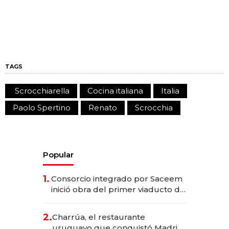
TAGS
Scrocchiarella
Cocina italiana
Italia
Paolo Spertino
Renato
Scrocchia
Popular
1.
Consorcio integrado por Saceem
inició obra del primer viaducto de
los Accesos Este a Montevideo;
inversión total asciende a US$ 54
2.
Charrúa, el restaurante
millones
uruguayo que conquistó Madrid: