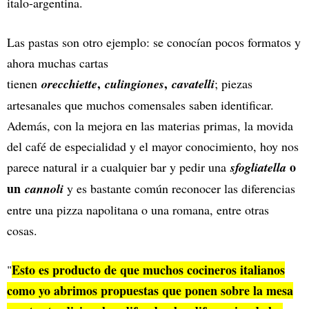
italo-argentina.
Las pastas son otro ejemplo: se conocían pocos formatos y
ahora muchas cartas
,
,
tienen
orecchiette
culingiones
cavatelli
; piezas
artesanales que muchos comensales saben identificar.
Además, con la mejora en las materias primas, la movida
del café de especialidad y el mayor conocimiento, hoy nos
o
parece natural ir a cualquier bar y pedir una
sfogliatella
un
cannoli
y es bastante común reconocer las diferencias
entre una pizza napolitana o una romana, entre otras
cosas.
Esto es producto de que muchos cocineros italianos
"
como yo abrimos propuestas que ponen sobre la mesa