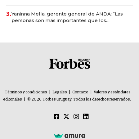
con un mes de anticipación y prepara apertura
3.
Yaninna Mella, gerente general de ANDA: “Las
personas son más importantes que los
problemas”
Términos y condiciones
|
Legales
|
Contacto
|
Valores y estándares
editoriales
|
© 2026. Forbes Uruguay. Todos los derechos reservados.