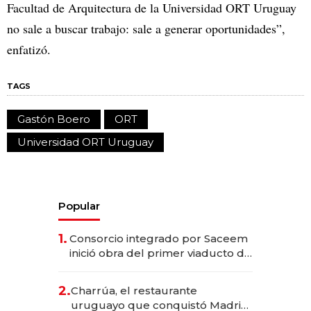
Facultad de Arquitectura de la Universidad ORT Uruguay
no sale a buscar trabajo: sale a generar oportunidades”,
enfatizó.
TAGS
Gastón Boero
ORT
Universidad ORT Uruguay
Popular
1.
Consorcio integrado por Saceem
inició obra del primer viaducto de
los Accesos Este a Montevideo;
inversión total asciende a US$ 54
2.
Charrúa, el restaurante
millones
uruguayo que conquistó Madrid: