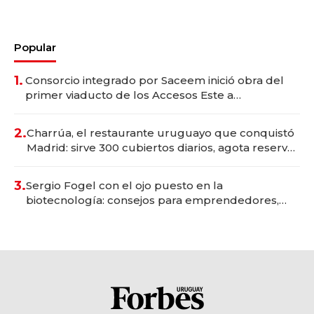
Popular
1.
Consorcio integrado por Saceem inició obra del
primer viaducto de los Accesos Este a
Montevideo; inversión total asciende a US$ 54
millones
2.
Charrúa, el restaurante uruguayo que conquistó
Madrid: sirve 300 cubiertos diarios, agota reservas
con un mes de anticipación y prepara apertura
3.
Sergio Fogel con el ojo puesto en la
biotecnología: consejos para emprendedores,
oportunidades de inversión y el rol de la IA