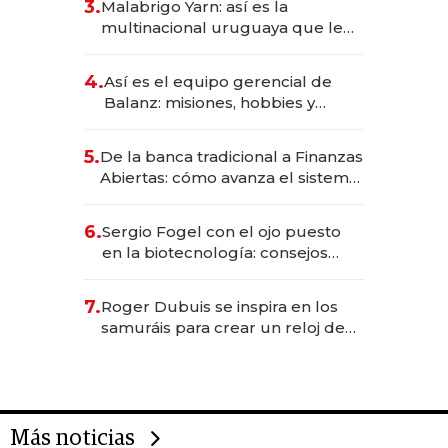
3.
Malabrigo Yarn: así es la
anticipación y prepara apertura
multinacional uruguaya que le
da de tejer al mundo
4.
Así es el equipo gerencial de
Balanz: misiones, hobbies y
metas para este año
5.
De la banca tradicional a Finanzas
Abiertas: cómo avanza el sistema
financiero uruguayo
6.
Sergio Fogel con el ojo puesto
en la biotecnología: consejos
para emprendedores,
oportunidades de inversión y el
7.
Roger Dubuis se inspira en los
rol de la IA
samuráis para crear un reloj de
US$ 384.000
Más noticias