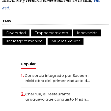
suscribirte y recibirla bimestralmente en tu casa,
clic
acá
.
TAGS
Diversidad
Empoderamiento
Innovación
liderazgo femenino
Mujeres Power
Popular
1.
Consorcio integrado por Saceem
inició obra del primer viaducto de
los Accesos Este a Montevideo;
inversión total asciende a US$ 54
2.
Charrúa, el restaurante
millones
uruguayo que conquistó Madrid:
sirve 300 cubiertos diarios, agota
reservas con un mes de