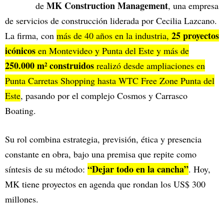
MK Construction Management
de
, una empresa
de servicios de construcción liderada por Cecilia Lazcano.
25 proyectos
La firma, con
más de 40 años en la industria,
icónicos
en Montevideo y Punta del Este y más de
250.000 m² construidos
realizó desde ampliaciones en
Punta Carretas Shopping hasta WTC Free Zone Punta del
Este
, pasando por el complejo Cosmos y Carrasco
Boating.
Su rol combina estrategia, previsión, ética y presencia
constante en obra, bajo una premisa que repite como
“Dejar todo en la cancha”
síntesis de su método:
. Hoy,
MK tiene proyectos en agenda que rondan los US$ 300
millones.