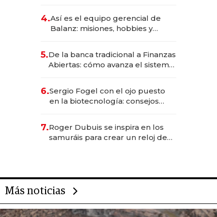
da de tejer al mundo
4.
Así es el equipo gerencial de
Balanz: misiones, hobbies y
metas para este año
5.
De la banca tradicional a Finanzas
Abiertas: cómo avanza el sistema
financiero uruguayo
6.
Sergio Fogel con el ojo puesto
en la biotecnología: consejos
para emprendedores,
oportunidades de inversión y el
7.
Roger Dubuis se inspira en los
rol de la IA
samuráis para crear un reloj de
US$ 384.000
Más noticias