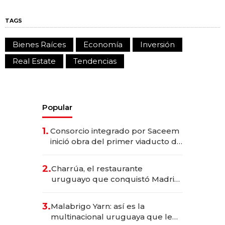
TAGS
Bienes Raíces
Economía
Inversión
Real Estate
Tendencias
Popular
1.
Consorcio integrado por Saceem
inició obra del primer viaducto de
los Accesos Este a Montevideo;
inversión total asciende a US$ 54
2.
Charrúa, el restaurante
millones
uruguayo que conquistó Madrid:
sirve 300 cubiertos diarios, agota
reservas con un mes de
3.
Malabrigo Yarn: así es la
anticipación y prepara apertura
multinacional uruguaya que le