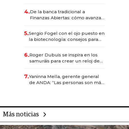
da de tejer al mundo
4.
De la banca tradicional a
Finanzas Abiertas: cómo avanza
el sistema financiero uruguayo
5.
Sergio Fogel con el ojo puesto en
la biotecnología: consejos para
emprendedores, oportunidades
de inversión y el rol de la IA
6.
Roger Dubuis se inspira en los
samuráis para crear un reloj de
US$ 384.000
7.
Yaninna Mella, gerente general
de ANDA: “Las personas son más
importantes que los problemas”
Más noticias