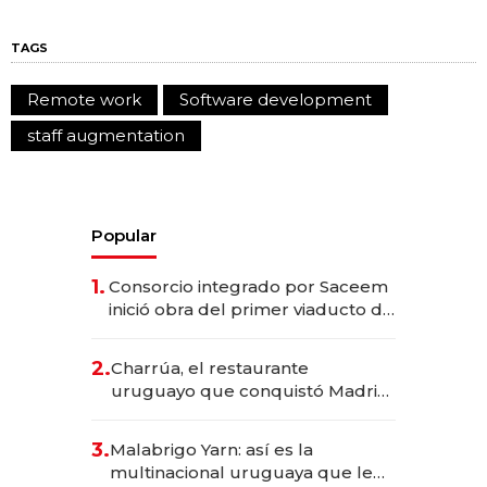
TAGS
Remote work
Software development
staff augmentation
Popular
1.
Consorcio integrado por Saceem
inició obra del primer viaducto de
los Accesos Este a Montevideo;
inversión total asciende a US$ 54
2.
Charrúa, el restaurante
millones
uruguayo que conquistó Madrid:
sirve 300 cubiertos diarios, agota
reservas con un mes de
3.
Malabrigo Yarn: así es la
anticipación y prepara apertura
multinacional uruguaya que le