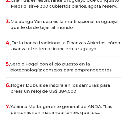
2.
Charrúa, el restaurante uruguayo que conquistó
Madrid: sirve 300 cubiertos diarios, agota reservas
con un mes de anticipación y prepara apertura
3.
Malabrigo Yarn: así es la multinacional uruguaya
que le da de tejer al mundo
4.
De la banca tradicional a Finanzas Abiertas: cómo
avanza el sistema financiero uruguayo
5.
Sergio Fogel con el ojo puesto en la
biotecnología: consejos para emprendedores,
oportunidades de inversión y el rol de la IA
6.
Roger Dubuis se inspira en los samuráis para
crear un reloj de US$ 384.000
7.
Yaninna Mella, gerente general de ANDA: “Las
personas son más importantes que los
problemas”