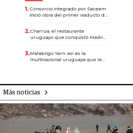
1.
Consorcio integrado por Saceem
inició obra del primer viaducto de
los Accesos Este a Montevideo;
inversión total asciende a US$ 54
2.
Charrúa, el restaurante
millones
uruguayo que conquistó Madrid:
sirve 300 cubiertos diarios, agota
reservas con un mes de
3.
Malabrigo Yarn: así es la
anticipación y prepara apertura
multinacional uruguaya que le
da de tejer al mundo
Más noticias