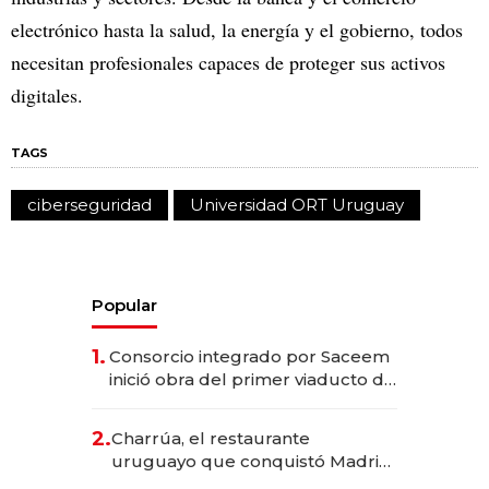
electrónico hasta la salud, la energía y el gobierno, todos
necesitan profesionales capaces de proteger sus activos
digitales.
TAGS
ciberseguridad
Universidad ORT Uruguay
Popular
1.
Consorcio integrado por Saceem
inició obra del primer viaducto de
los Accesos Este a Montevideo;
inversión total asciende a US$ 54
2.
Charrúa, el restaurante
millones
uruguayo que conquistó Madrid:
sirve 300 cubiertos diarios, agota