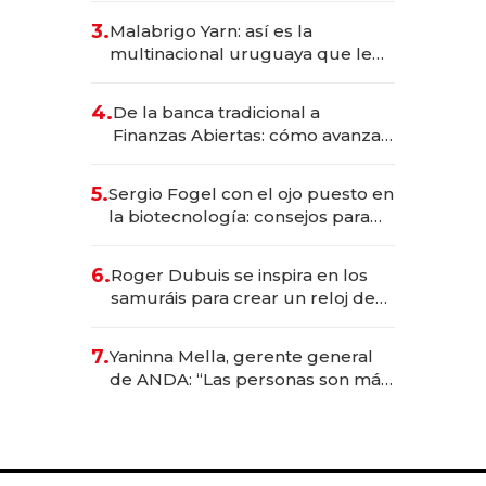
reservas con un mes de
3.
Malabrigo Yarn: así es la
anticipación y prepara apertura
multinacional uruguaya que le
da de tejer al mundo
4.
De la banca tradicional a
Finanzas Abiertas: cómo avanza
el sistema financiero uruguayo
5.
Sergio Fogel con el ojo puesto en
la biotecnología: consejos para
emprendedores, oportunidades
de inversión y el rol de la IA
6.
Roger Dubuis se inspira en los
samuráis para crear un reloj de
US$ 384.000
7.
Yaninna Mella, gerente general
de ANDA: “Las personas son más
importantes que los problemas”