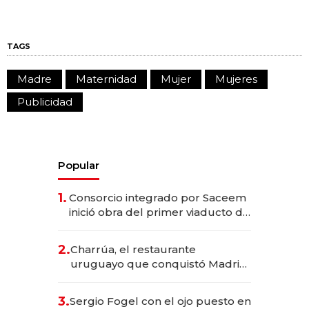
TAGS
Madre
Maternidad
Mujer
Mujeres
Publicidad
Popular
1.
Consorcio integrado por Saceem
inició obra del primer viaducto de
los Accesos Este a Montevideo;
inversión total asciende a US$ 54
2.
Charrúa, el restaurante
millones
uruguayo que conquistó Madrid:
sirve 300 cubiertos diarios, agota
reservas con un mes de
3.
Sergio Fogel con el ojo puesto en
anticipación y prepara apertura