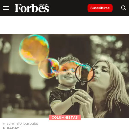
Suscribirse
COLUMNISTAS
madre, hijo, burbujas
PIXABAY