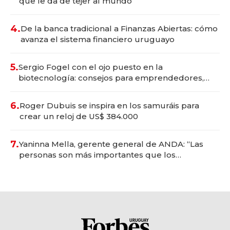
que le da de tejer al mundo
4.
De la banca tradicional a Finanzas Abiertas: cómo
avanza el sistema financiero uruguayo
5.
Sergio Fogel con el ojo puesto en la
biotecnología: consejos para emprendedores,
oportunidades de inversión y el rol de la IA
6.
Roger Dubuis se inspira en los samuráis para
crear un reloj de US$ 384.000
7.
Yaninna Mella, gerente general de ANDA: “Las
personas son más importantes que los
problemas”