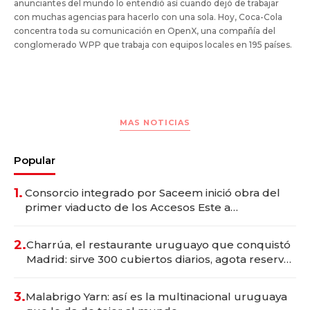
anunciantes del mundo lo entendió así cuando dejó de trabajar
con muchas agencias para hacerlo con una sola. Hoy, Coca-Cola
concentra toda su comunicación en OpenX, una compañía del
conglomerado WPP que trabaja con equipos locales en 195 países.
MAS NOTICIAS
Popular
1.
Consorcio integrado por Saceem inició obra del
primer viaducto de los Accesos Este a
Montevideo; inversión total asciende a US$ 54
millones
2.
Charrúa, el restaurante uruguayo que conquistó
Madrid: sirve 300 cubiertos diarios, agota reservas
con un mes de anticipación y prepara apertura
3.
Malabrigo Yarn: así es la multinacional uruguaya