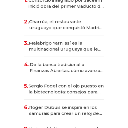
1.
Consorcio integrado por Saceem
inició obra del primer viaducto de
los Accesos Este a Montevideo;
inversión total asciende a US$ 54
2.
Charrúa, el restaurante
millones
uruguayo que conquistó Madrid:
sirve 300 cubiertos diarios, agota
reservas con un mes de
3.
Malabrigo Yarn: así es la
anticipación y prepara apertura
multinacional uruguaya que le
da de tejer al mundo
4.
De la banca tradicional a
Finanzas Abiertas: cómo avanza
el sistema financiero uruguayo
5.
Sergio Fogel con el ojo puesto en
la biotecnología: consejos para
emprendedores, oportunidades
de inversión y el rol de la IA
6.
Roger Dubuis se inspira en los
samuráis para crear un reloj de
US$ 384.000