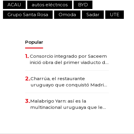
ACAU
autos eléctricos
BYD
Grupo Santa Rosa
Omoda
Sadar
UTE
Popular
1.
Consorcio integrado por Saceem
inició obra del primer viaducto de
los Accesos Este a Montevideo;
inversión total asciende a US$ 54
2.
Charrúa, el restaurante
millones
uruguayo que conquistó Madrid:
sirve 300 cubiertos diarios, agota
reservas con un mes de
3.
Malabrigo Yarn: así es la
anticipación y prepara apertura
multinacional uruguaya que le
da de tejer al mundo