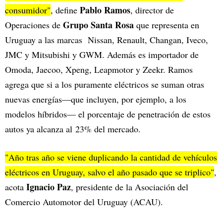
Pablo Ramos
consumidor"
, define
, director de
Grupo Santa Rosa
Operaciones de
que representa en
Uruguay a las marcas Nissan, Renault, Changan, Iveco,
JMC y Mitsubishi y GWM. Además es importador de
Omoda, Jaecoo, Xpeng, Leapmotor y Zeekr. Ramos
agrega que si a los puramente eléctricos se suman otras
nuevas energías—que incluyen, por ejemplo, a los
modelos híbridos— el porcentaje de penetración de estos
autos ya alcanza al 23% del mercado.
"Año tras año se viene duplicando la cantidad de vehículos
eléctricos en Uruguay, salvo el año pasado que se triplico"
,
Ignacio Paz
acota
, presidente de la Asociación del
Comercio Automotor del Uruguay (ACAU).