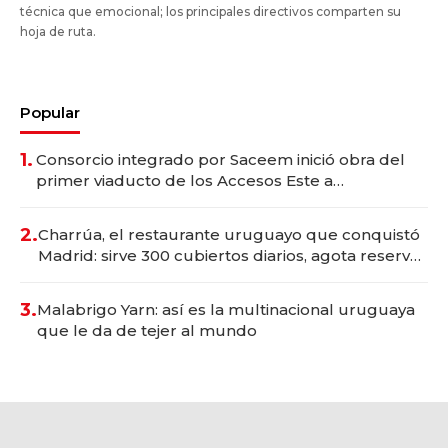
técnica que emocional; los principales directivos comparten su
hoja de ruta.
Popular
1.
Consorcio integrado por Saceem inició obra del
primer viaducto de los Accesos Este a
Montevideo; inversión total asciende a US$ 54
millones
2.
Charrúa, el restaurante uruguayo que conquistó
Madrid: sirve 300 cubiertos diarios, agota reservas
con un mes de anticipación y prepara apertura
3.
Malabrigo Yarn: así es la multinacional uruguaya
que le da de tejer al mundo