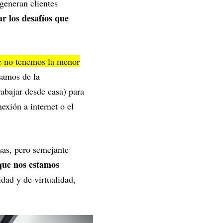
generan clientes
r los desafíos que
e no tenemos la menor
asamos de la
rabajar desde casa) para
nexión a internet o el
osas, pero semejante
que nos estamos
idad y de virtualidad,
.