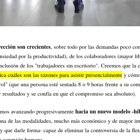
rección son crecientes
, sobre todo por las demandas poco com
nsiedad por la productividad), de los colaboradores (mayor li
inclusión de los "trabajadores sin escritorio". Creemos que la 
a cuáles son las razones para asistir presencialmente
y cómo 
rol" (que una persona esté sentada 8 o 9 horas frente a su com
r resultados y se confía en que el compromiso sea absoluto).
hacia un nuevo modelo -híb
emos avanzando progresivamente
 una de las modalidades, mucho más económico y de mayor im
 que darle forma- capaz de eliminar la controversia de la flex
 la conexión humana.