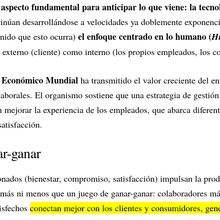
 aspecto fundamental para anticipar lo que viene: la tecno
tinúan desarrollándose a velocidades ya doblemente exponenci
el enfoque centrado en lo humano (
enido que esto ocurra)
H
o externo (cliente) como interno (los propios empleados, los c
 Económico Mundial
ha transmitido el valor creciente del e
laborales. El organismo sostiene que una estrategia de gestión
n mejorar la experiencia de los empleados, que abarca diferent
atisfacción.
ar-ganar
onados (bienestar, compromiso, satisfacción) impulsan la pro
i más ni menos que un juego de ganar-ganar: colaboradores má
isfechos
conectan mejor con los clientes y consumidores, gen