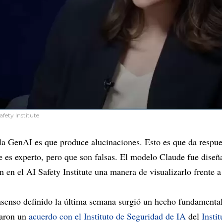
afety Institute
a GenAI es que produce alucinaciones. Esto es que da respues
se es experto, pero que son falsas. El modelo Claude fue diseñ
n en el AI Safety Institute una manera de visualizarlo frente a
nsenso definido la última semana surgió un hecho fundamenta
maron un
acuerdo con el Instituto de Seguridad de IA
del
Insti