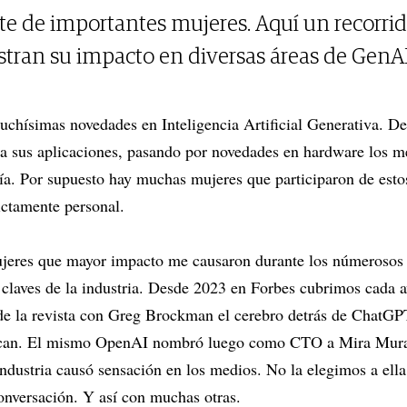
rte de importantes mujeres. Aquí un recorrid
stran su impacto en diversas áreas de GenAI
uchísimas novedades en Inteligencia Artificial Generativa. D
a sus aplicaciones, pasando por novedades en hardware los me
ía. Por supuesto hay muchas mujeres que participaron de esto
rictamente personal.
mujeres que mayor impacto me causaron durante los númerosos
 claves de la industria. Desde 2023 en Forbes cubrimos cada 
a de la revista con Greg Brockman el cerebro detrás de ChatG
acan. El mismo OpenAI nombró luego como CTO a Mira Murati
 industria causó sensación en los medios. No la elegimos a el
onversación. Y así con muchas otras.