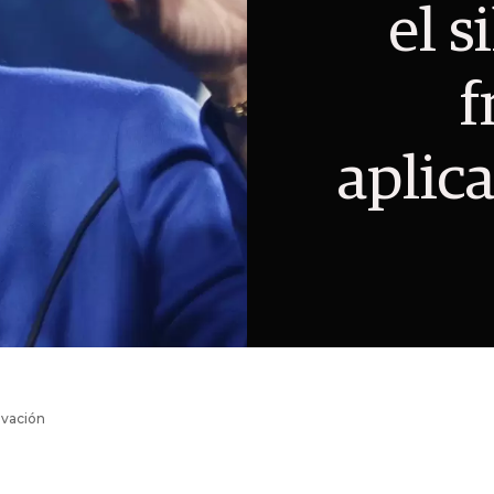
el s
f
aplic
ovación