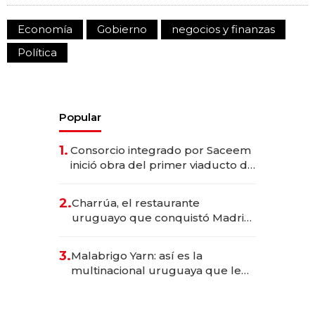
Economía
Gobierno
negocios y finanzas
Política
Popular
1.
Consorcio integrado por Saceem
inició obra del primer viaducto de
los Accesos Este a Montevideo;
inversión total asciende a US$ 54
2.
Charrúa, el restaurante
millones
uruguayo que conquistó Madrid:
sirve 300 cubiertos diarios, agota
reservas con un mes de
3.
Malabrigo Yarn: así es la
anticipación y prepara apertura
multinacional uruguaya que le
da de tejer al mundo