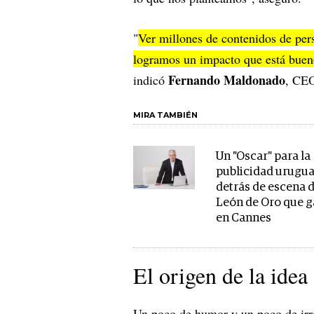
"
Ver millones de contenidos de pers
logramos un impacto que está bue
Fernando Maldonado
indicó
, CEO
MIRA TAMBIÉN
Un "Oscar" para la
publicidad urugua
detrás de escena d
León de Oro que 
en Cannes
El origen de la ide
Un poco de humor y un poco de irre