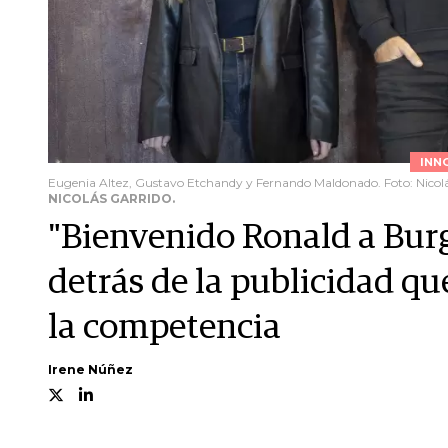
INN
Eugenia Altez, Gustavo Etchandy y Fernando Maldonado. Foto: Nicolá
NICOLÁS GARRIDO.
"Bienvenido Ronald a Burge
detrás de la publicidad qu
la competencia
Irene Núñez