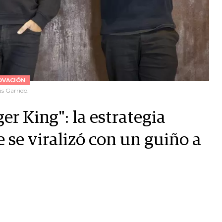
OVACIÓN
s Garrido.
r King": la estrategia
e se viralizó con un guiño a