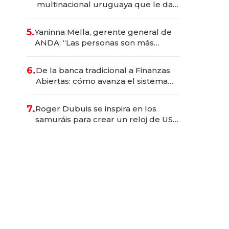
multinacional uruguaya que le da
de tejer al mundo
5.
Yaninna Mella, gerente general de
ANDA: “Las personas son más
importantes que los problemas”
6.
De la banca tradicional a Finanzas
Abiertas: cómo avanza el sistema
financiero uruguayo
7.
Roger Dubuis se inspira en los
samuráis para crear un reloj de US$
384.000