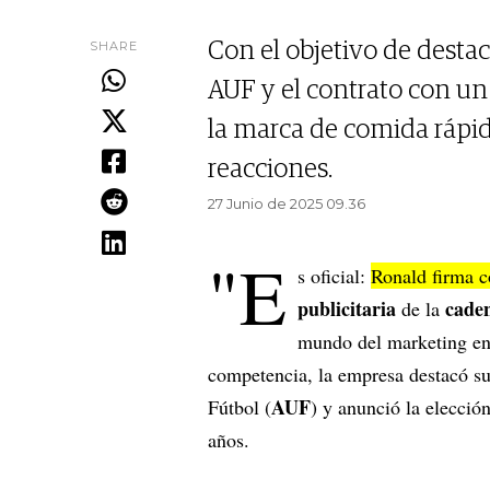
SHARE
Con el objetivo de desta
AUF y el contrato con un
la marca de comida rápid
reacciones.
27 Junio de 2025 09.36
"E
s oficial:
Ronald firma 
publicitaria
cade
de la
mundo del marketing en
competencia, la empresa destacó su
AUF
Fútbol (
) y anunció la elecció
años.