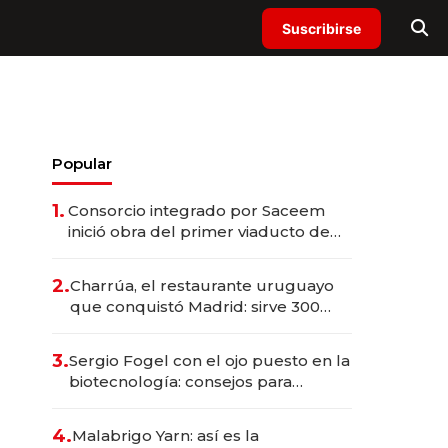
Suscribirse
Popular
1.
Consorcio integrado por Saceem
inició obra del primer viaducto de
los Accesos Este a Montevideo;
inversión total asciende a US$ 54
2.
Charrúa, el restaurante uruguayo
millones
que conquistó Madrid: sirve 300
cubiertos diarios, agota reservas
con un mes de anticipación y
3.
Sergio Fogel con el ojo puesto en la
prepara apertura
biotecnología: consejos para
emprendedores, oportunidades de
inversión y el rol de la IA
4.
Malabrigo Yarn: así es la