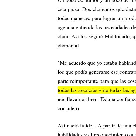
esta pieza. Dos elementos que dist
todas maneras, para lograr un produ
agencia entienda las necesidades d
clara. Así lo aseguró Maldonado, q
elemental.
"Me acuerdo que yo estaba hablando
los que podía generarse ese contra
parte reimportante para que las co
todas las agencias y no todas las ag
nos llevamos bien. Es una confianza
consideró.
Así nació la idea. A partir de una c
habilidades y el reconocimiento qu