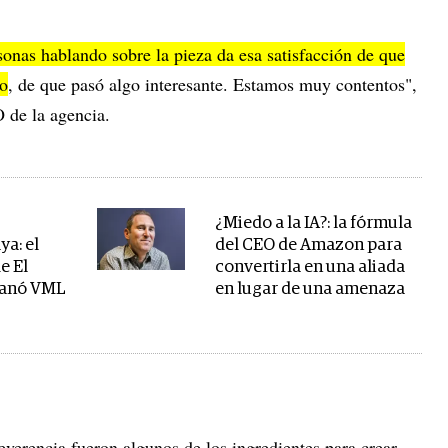
onas hablando sobre la pieza da esa satisfacción de que
no
, de que pasó algo interesante. Estamos muy contentos",
 de la agencia.
¿Miedo a la IA?: la fórmula
ya: el
del CEO de Amazon para
e El
convertirla en una aliada
ganó VML
en lugar de una amenaza
a
verencia fueron algunos de los ingredientes para crear