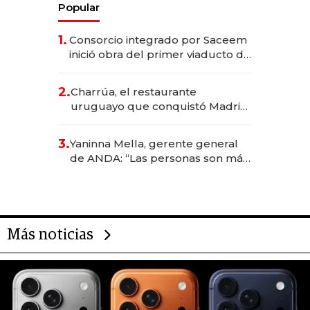
Popular
1.
Consorcio integrado por Saceem
inició obra del primer viaducto de
los Accesos Este a Montevideo;
inversión total asciende a US$ 54
2.
Charrúa, el restaurante
millones
uruguayo que conquistó Madrid:
sirve 300 cubiertos diarios, agota
reservas con un mes de
3.
Yaninna Mella, gerente general
anticipación y prepara apertura
de ANDA: “Las personas son más
importantes que los problemas”
Más noticias