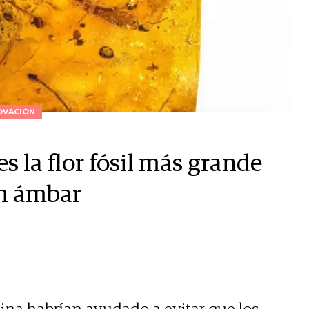
OVACIÓN
s la flor fósil más grande
en ámbar