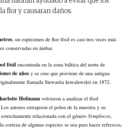
sina habrían ayudado a evitar que los
la flor y causaran daños.
metros
, un espécimen de flor fósil es casi tres veces más
iles conservadas en ámbar.
ol fósil
encontrada en la zona báltica del norte de
lones de años
y se cree que proviene de una antigua
originalmente llamada Stewartia kowalewskii en 1872.
Charlotte Hofmann
volvieron a analizar el fósil
Los autores extrajeron el polen de la muestra y su
ás estrechamente relacionada con el género
Symplocos
,
.
a corteza de algunas especies se usa para hacer refrescos