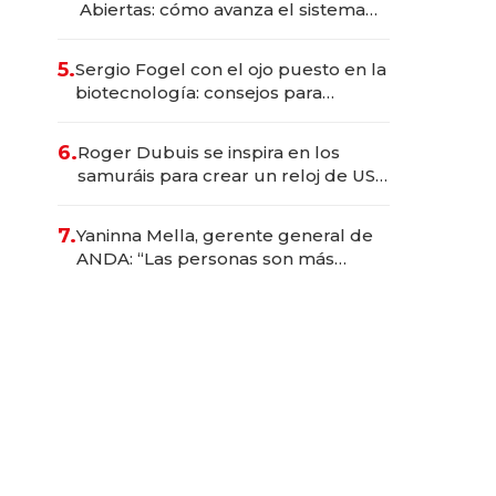
Abiertas: cómo avanza el sistema
financiero uruguayo
5.
Sergio Fogel con el ojo puesto en la
biotecnología: consejos para
emprendedores, oportunidades de
inversión y el rol de la IA
6.
Roger Dubuis se inspira en los
samuráis para crear un reloj de US$
384.000
7.
Yaninna Mella, gerente general de
ANDA: “Las personas son más
importantes que los problemas”