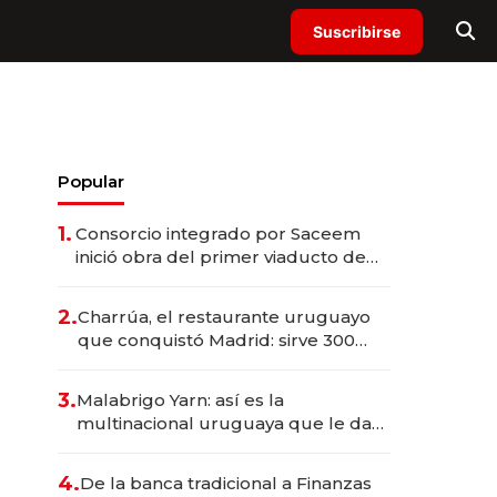
Suscribirse
Popular
1.
Consorcio integrado por Saceem
inició obra del primer viaducto de
los Accesos Este a Montevideo;
inversión total asciende a US$ 54
2.
Charrúa, el restaurante uruguayo
millones
que conquistó Madrid: sirve 300
cubiertos diarios, agota reservas
con un mes de anticipación y
3.
Malabrigo Yarn: así es la
prepara apertura
multinacional uruguaya que le da
de tejer al mundo
4.
De la banca tradicional a Finanzas