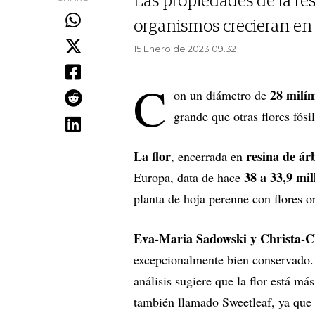
Las propiedades de la re
organismos crecieran en 
15 Enero de 2023 09.32
C
28 milí
on un diámetro de
grande que otras flores fós
La flor
resina de árb
, encerrada en
38 a 33,9 mil
Europa, data de hace
planta de hoja perenne con flores 
Eva-Maria Sadowski y Christa-
excepcionalmente bien conservado. 
análisis sugiere que la flor está m
también llamado Sweetleaf, ya que l