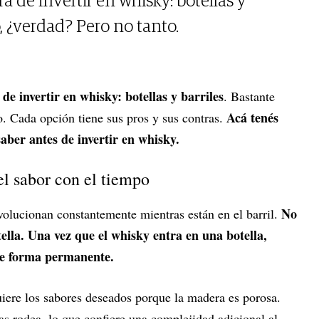
a de invertir en whisky: botellas y
o, ¿verdad? Pero no tanto.
 de invertir en whisky: botellas y barriles
. Bastante
Acá tenés
o. Cada opción tiene sus pros y sus contras.
aber antes de invertir en whisky.
el sabor con el tiempo
No
volucionan constantemente mientras están en el barril.
lla. Una vez que el whisky entra en una botella,
de forma permanente.
iere los sabores deseados porque la madera es porosa.
las rodea, lo que confiere una complejidad adicional al