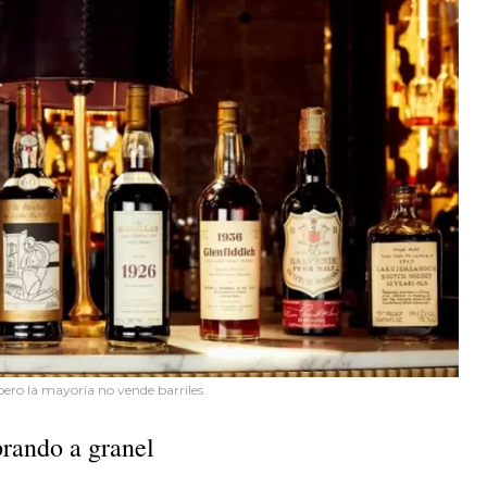
pero la mayoría no vende barriles.
rando a granel