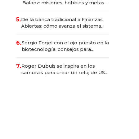
Balanz: misiones, hobbies y metas
para este año
5.
De la banca tradicional a Finanzas
Abiertas: cómo avanza el sistema
financiero uruguayo
6.
Sergio Fogel con el ojo puesto en la
biotecnología: consejos para
emprendedores, oportunidades de
inversión y el rol de la IA
7.
Roger Dubuis se inspira en los
samuráis para crear un reloj de US$
384.000