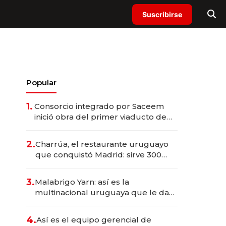
Suscribirse
Popular
1.
Consorcio integrado por Saceem
inició obra del primer viaducto de
los Accesos Este a Montevideo;
inversión total asciende a US$ 54
2.
Charrúa, el restaurante uruguayo
millones
que conquistó Madrid: sirve 300
cubiertos diarios, agota reservas
con un mes de anticipación y
3.
Malabrigo Yarn: así es la
prepara apertura
multinacional uruguaya que le da
de tejer al mundo
4.
Así es el equipo gerencial de