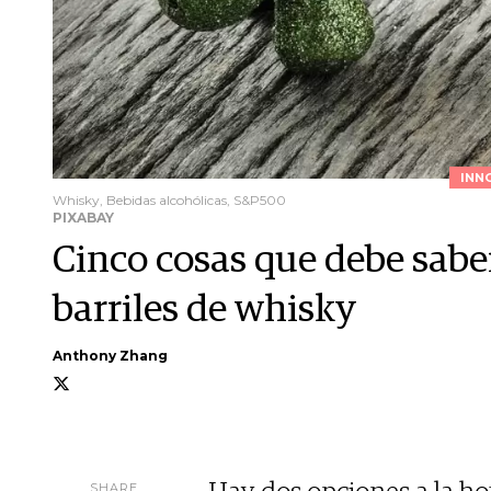
INN
Whisky, Bebidas alcohólicas, S&P500
PIXABAY
Cinco cosas que debe saber 
barriles de whisky
Anthony Zhang
SHARE