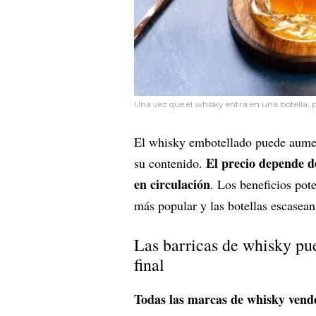
Una vez que el whisky entra en una botella
El whisky embotellado puede aument
El precio depende d
su contenido.
en circulación
. Los beneficios po
más popular y las botellas escasean
Las barricas de whisky pu
final
Todas las marcas de whisky vende