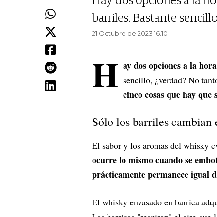
Hay dos opciones a la hor
barriles. Bastante sencill
21 Octubre de 2023 16.10
H
ay dos opciones a la hora
sencillo, ¿verdad? No tant
cinco cosas que hay que s
Sólo los barriles cambian 
El sabor y los aromas del whisky e
ocurre lo mismo cuando se embote
prácticamente permanece igual 
El whisky envasado en barrica adqu
Las barricas "respiran" el aire que 