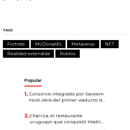
TAGS
Fortnite
McDonald's
Metaverso
NFT
Realidad extendida
Roblox
Popular
1.
Consorcio integrado por Saceem
inició obra del primer viaducto de
los Accesos Este a Montevideo;
inversión total asciende a US$ 54
2.
Charrúa, el restaurante
millones
uruguayo que conquistó Madrid:
sirve 300 cubiertos diarios, agota