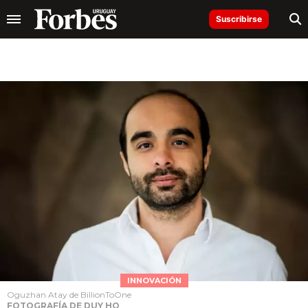
Suscribirse
INNOVACIÓN
Oguzhan Atay de BillionToOne
FOTOGRAFÍA DE DUY HO