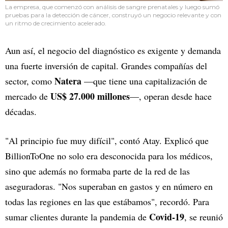
La empresa, que comenzó con análisis de sangre prenatales y luego sumó
pruebas para la detección de cáncer, construyó un negocio relevante y con
un ritmo de crecimiento acelerado.
Aun así, el negocio del diagnóstico es exigente y demanda
una fuerte inversión de capital. Grandes compañías del
Natera
sector, como
—que tiene una capitalización de
US$ 27.000 millones
mercado de
—, operan desde hace
décadas.
"Al principio fue muy difícil", contó Atay. Explicó que
BillionToOne no solo era desconocida para los médicos,
sino que además no formaba parte de la red de las
aseguradoras. "Nos superaban en gastos y en número en
todas las regiones en las que estábamos", recordó. Para
Covid-19
sumar clientes durante la pandemia de
, se reunió