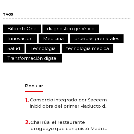
TAGS
BillionToOne
diagnóstico genético
Innovación
Medicina
pruebas prenatales
Salud
Tecnología
tecnología médica
Transformación digital
Popular
1.
Consorcio integrado por Saceem
inició obra del primer viaducto de
los Accesos Este a Montevideo;
inversión total asciende a US$ 54
2.
Charrúa, el restaurante
millones
uruguayo que conquistó Madrid: