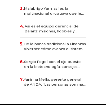
sirve 300 cubiertos diarios, agota
reservas con un mes de
3.
Malabrigo Yarn: así es la
anticipación y prepara apertura
multinacional uruguaya que le
da de tejer al mundo
4.
Así es el equipo gerencial de
Balanz: misiones, hobbies y
metas para este año
5.
De la banca tradicional a Finanzas
Abiertas: cómo avanza el sistema
financiero uruguayo
6.
Sergio Fogel con el ojo puesto
en la biotecnología: consejos
para emprendedores,
oportunidades de inversión y el
7.
Yaninna Mella, gerente general
rol de la IA
de ANDA: “Las personas son más
importantes que los problemas”