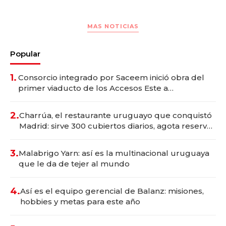
MAS NOTICIAS
Popular
1.
Consorcio integrado por Saceem inició obra del
primer viaducto de los Accesos Este a
Montevideo; inversión total asciende a US$ 54
millones
2.
Charrúa, el restaurante uruguayo que conquistó
Madrid: sirve 300 cubiertos diarios, agota reservas
con un mes de anticipación y prepara apertura
3.
Malabrigo Yarn: así es la multinacional uruguaya
que le da de tejer al mundo
4.
Así es el equipo gerencial de Balanz: misiones,
hobbies y metas para este año