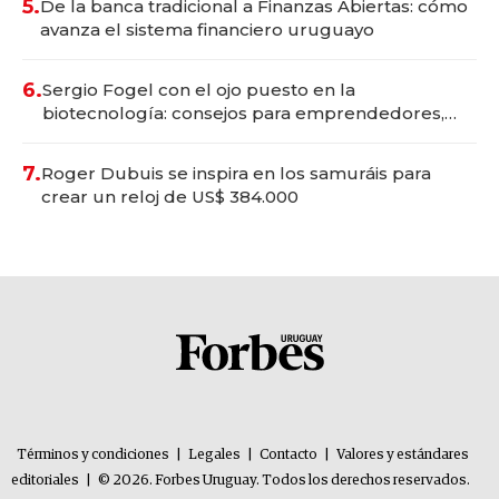
5.
De la banca tradicional a Finanzas Abiertas: cómo
avanza el sistema financiero uruguayo
6.
Sergio Fogel con el ojo puesto en la
biotecnología: consejos para emprendedores,
oportunidades de inversión y el rol de la IA
7.
Roger Dubuis se inspira en los samuráis para
crear un reloj de US$ 384.000
Términos y condiciones
|
Legales
|
Contacto
|
Valores y estándares
editoriales
|
© 2026. Forbes Uruguay. Todos los derechos reservados.