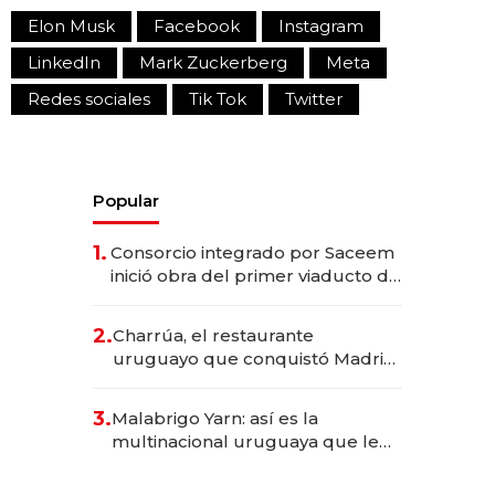
Elon Musk
Facebook
Instagram
LinkedIn
Mark Zuckerberg
Meta
Redes sociales
Tik Tok
Twitter
Popular
1.
Consorcio integrado por Saceem
inició obra del primer viaducto de
los Accesos Este a Montevideo;
inversión total asciende a US$ 54
2.
Charrúa, el restaurante
millones
uruguayo que conquistó Madrid:
sirve 300 cubiertos diarios, agota
reservas con un mes de
3.
Malabrigo Yarn: así es la
anticipación y prepara apertura
multinacional uruguaya que le
da de tejer al mundo