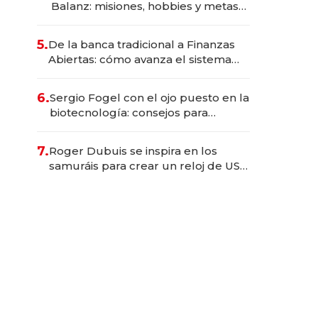
Balanz: misiones, hobbies y metas
para este año
5.
De la banca tradicional a Finanzas
Abiertas: cómo avanza el sistema
financiero uruguayo
6.
Sergio Fogel con el ojo puesto en la
biotecnología: consejos para
emprendedores, oportunidades de
inversión y el rol de la IA
7.
Roger Dubuis se inspira en los
samuráis para crear un reloj de US$
384.000