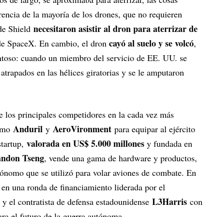
rencia de la mayoría de los drones, que no requieren
necesitaron asistir al dron para aterrizar de
 de Shield
cayó al suelo y se volcó
de SpaceX. En cambio, el dron
,
antoso: cuando un miembro del servicio de EE. UU. se
atrapados en las hélices giratorias y se le amputaron
 los principales competidores en la cada vez más
Anduril
AeroVironment
como
y
para equipar al ejército
valorada en US$ 5.000 millones
startup,
y fundada en
andon Tseng
, vende una gama de hardware y productos,
tónomo que se utilizó para volar aviones de combate. En
en una ronda de financiamiento liderada por el
a
L3Harris
y el contratista de defensa estadounidense
con
para el futuro de la guerra autónoma.