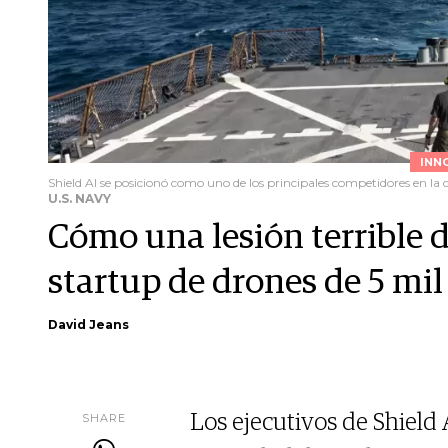
INN
Shield AI se posicionó como uno de los principales competidores en la 
U.S. NAVY
Cómo una lesión terrible 
startup de drones de 5 mil
David Jeans
SHARE
Los ejecutivos de Shield 