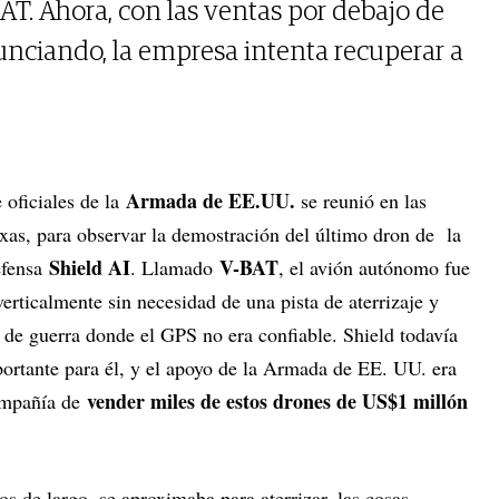
AT. Ahora, con las ventas por debajo de
unciando, la empresa intenta recuperar a
Armada de EE.UU.
 oficiales de la
se reunió en las
exas, para observar la demostración del último dron de la
Shield AI
V-BAT
efensa
. Llamado
, el avión autónomo fue
erticalmente sin necesidad de una pista de aterrizaje y
s de guerra donde el GPS no era confiable. Shield todavía
ortante para él, y el apoyo de la Armada de EE. UU. era
vender miles de estos drones de US$1 millón
compañía de
 de largo, se aproximaba para aterrizar, las cosas