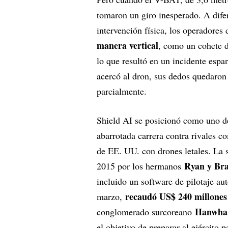
tomaron un giro inesperado. A dife
intervención física, los operadores
manera vertical
, como un cohete 
lo que resultó en un incidente esp
acercó al dron, sus dedos quedaron 
parcialmente.
Shield AI se posicionó como uno de
abarrotada carrera contra rivales 
de EE. UU. con drones letales. La 
Ryan y Br
2015 por los hermanos
incluido un software de pilotaje au
recaudó US$ 240 millones
marzo,
Hanwh
conglomerado surcoreano
el objetivo de preparar al ejército 