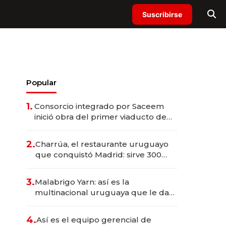
Suscribirse
Popular
1.
Consorcio integrado por Saceem
inició obra del primer viaducto de
los Accesos Este a Montevideo;
inversión total asciende a US$ 54
2.
Charrúa, el restaurante uruguayo
millones
que conquistó Madrid: sirve 300
cubiertos diarios, agota reservas
con un mes de anticipación y
3.
Malabrigo Yarn: así es la
prepara apertura
multinacional uruguaya que le da
de tejer al mundo
4.
Así es el equipo gerencial de