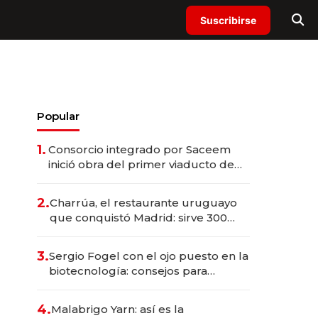
Suscribirse
Popular
1.
Consorcio integrado por Saceem
inició obra del primer viaducto de
los Accesos Este a Montevideo;
inversión total asciende a US$ 54
2.
Charrúa, el restaurante uruguayo
millones
que conquistó Madrid: sirve 300
cubiertos diarios, agota reservas
con un mes de anticipación y
3.
Sergio Fogel con el ojo puesto en la
prepara apertura
biotecnología: consejos para
emprendedores, oportunidades de
inversión y el rol de la IA
4.
Malabrigo Yarn: así es la