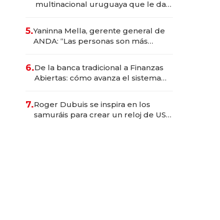
multinacional uruguaya que le da
de tejer al mundo
5.
Yaninna Mella, gerente general de
ANDA: “Las personas son más
importantes que los problemas”
6.
De la banca tradicional a Finanzas
Abiertas: cómo avanza el sistema
financiero uruguayo
7.
Roger Dubuis se inspira en los
samuráis para crear un reloj de US$
384.000