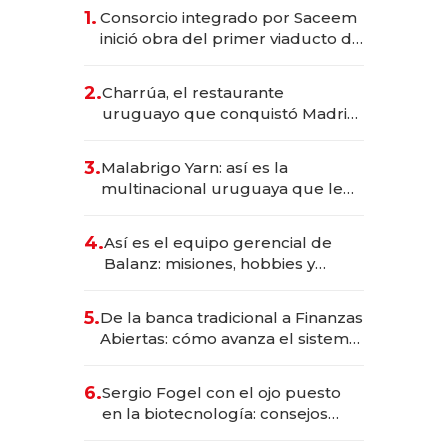
1.
Consorcio integrado por Saceem
inició obra del primer viaducto de
los Accesos Este a Montevideo;
inversión total asciende a US$ 54
2.
Charrúa, el restaurante
millones
uruguayo que conquistó Madrid:
sirve 300 cubiertos diarios, agota
reservas con un mes de
3.
Malabrigo Yarn: así es la
anticipación y prepara apertura
multinacional uruguaya que le
da de tejer al mundo
4.
Así es el equipo gerencial de
Balanz: misiones, hobbies y
metas para este año
5.
De la banca tradicional a Finanzas
Abiertas: cómo avanza el sistema
financiero uruguayo
6.
Sergio Fogel con el ojo puesto
en la biotecnología: consejos
para emprendedores,