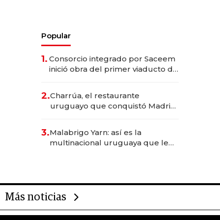
Popular
1.
Consorcio integrado por Saceem
inició obra del primer viaducto de
los Accesos Este a Montevideo;
inversión total asciende a US$ 54
2.
Charrúa, el restaurante
millones
uruguayo que conquistó Madrid:
sirve 300 cubiertos diarios, agota
reservas con un mes de
3.
Malabrigo Yarn: así es la
anticipación y prepara apertura
multinacional uruguaya que le
da de tejer al mundo
Más noticias