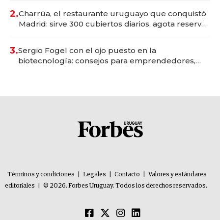
millones
2.
Charrúa, el restaurante uruguayo que conquistó
Madrid: sirve 300 cubiertos diarios, agota reservas
con un mes de anticipación y prepara apertura
3.
Sergio Fogel con el ojo puesto en la
biotecnología: consejos para emprendedores,
oportunidades de inversión y el rol de la IA
Términos y condiciones
|
Legales
|
Contacto
|
Valores y estándares
editoriales
|
© 2026. Forbes Uruguay. Todos los derechos reservados.